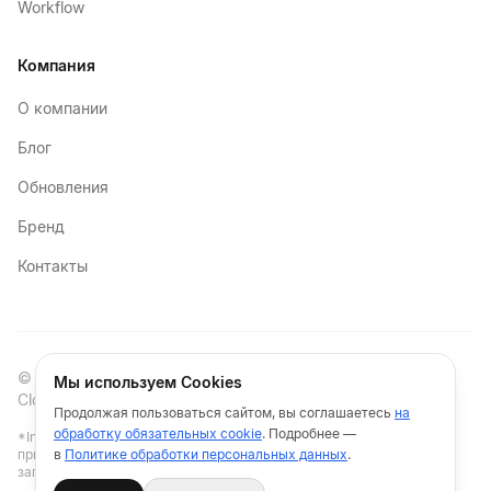
Workflow
Компания
О компании
Блог
Обновления
Бренд
Контакты
© 2025-2026
Политика обработки персональных
Мы используем Cookies
Cloft
данных
Продолжая пользоваться сайтом, вы соглашаетесь
на
обработку обязательных cookie
. Подробнее —
*Instagram и Facebook принадлежат компании Meta Platforms Inc.,
признанной экстремистской организацией, деятельность которой
в
Политике обработки персональных данных
.
запрещена на территории РФ.