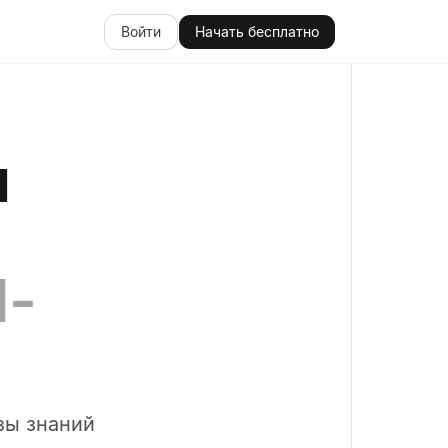
Войти
Начать бесплатно
я
I-
зы знаний