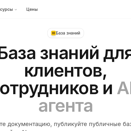
есурсы
Цены
База знаний
База знаний дл
клиентов,
отрудников и
A
агента
те документацию, публикуйте публичные ба