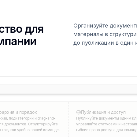
ство для
Организуйте документ
материалы в структур
мпании
до публикации в один 
рархия и порядок
Публикация и доступ
рии, подкатегории и drag-and-
Публикуйте документы одним кл
для документов. Структурируйте
управляйте статусами и настраи
 так, как удобно вашей команде.
гибкие права доступа для коман